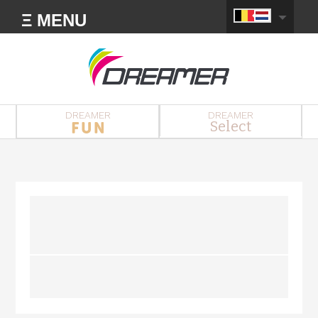
Ξ MENU
DREAMER
DREAMER
Select