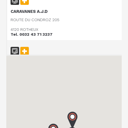
CARAVANES A.J.D
ROUTE DU CONDROZ 205
4120 ROTHEUX
Tel. 0032 43 71 3237
Vanomobil BVBA
TER DONKT 38
8540 DEERLIJK
Tel. +32 (0) 56 430 180
WEBSITE - VANOMOBIL BVBA LOKEREN - NE PAS
UTILISER
DIJKSTRAAT 2/C