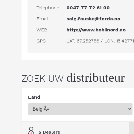
Téléphone
0047 77 72 61 00
Email
salg.fauske@ferda.no
WEB
http://www.bobilnord.no
GPS
LAT. 67.252756 / LON. 15.4277
distributeur
ZOEK UW
Land
5
Dealers