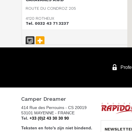
ROUTE DU CONDROZ 205
4120 ROTHEUX
Tel. 0032 43 71 3237
Vanomobil BVBA
TER DONKT 38
Profe
8540 DEERLIJK
Tel. +32 (0) 56 430 180
Camper Dreamer
WEBSITE - VANOMOBIL BVBA LOKEREN - NE
414 Rue des Perrouins - CS 20019
PAS UTILISER
53101 MAYENNE - FRANCE
DIJKSTRAAT 2/C
Tel.
+33 (0)2 43 30 30 90
9160 LOKEREN
Teksten en foto's zijn niet bindend.
NEWSLETTE