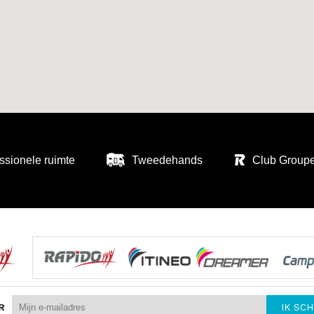
ssionele ruimte
Tweedehands
Club Group
R