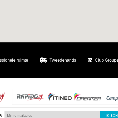
ssionele ruimte
Tweedehands
Club Group
R