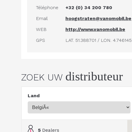
Téléphone
+32 (0) 34 200 780
Email
hoogstraten@vanomobil.be
WEB
http://www.vanomobil.be
GPS
LAT. 51.388701 / LON. 4.746145
distributeur
ZOEK UW
Land
5
Dealers