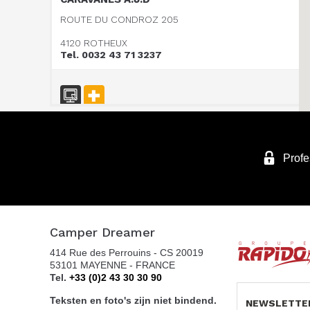
ROUTE DU CONDROZ 205
4120 ROTHEUX
Tel. 0032 43 71 3237
Vanomobil BVBA
TER DONKT 38
Profe
8540 DEERLIJK
Tel. +32 (0) 56 430 180
Camper Dreamer
WEBSITE - VANOMOBIL BVBA LOKEREN - NE
414 Rue des Perrouins - CS 20019
PAS UTILISER
53101 MAYENNE - FRANCE
DIJKSTRAAT 2/C
Tel.
+33 (0)2 43 30 30 90
9160 LOKEREN
Teksten en foto's zijn niet bindend.
NEWSLETTE