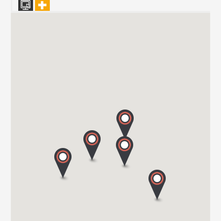
Vanomobil BVBA
TER DONKT 38
8540 DEERLIJK
Tel. +32 (0) 56 430 180
WEBSITE - VANOMOBIL BVBA LOKEREN - NE PAS
UTILISER
DIJKSTRAAT 2/C
9160 LOKEREN