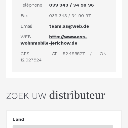
Téléphone
039 343 / 34 90 96
Fax
039 343 / 34 90 97
Email
team.as@web.de
WEB
http://www.ass-
wohnmobile-jerichow.de
GPS
LAT. 52.495527 / LON.
12.027624
distributeur
ZOEK UW
Land