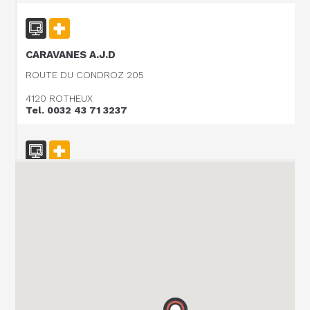
CARAVANES A.J.D
ROUTE DU CONDROZ 205
4120 ROTHEUX
Tel. 0032 43 71 3237
Vanomobil BVBA
TER DONKT 38
8540 DEERLIJK
Tel. +32 (0) 56 430 180
WEBSITE - VANOMOBIL BVBA LOKEREN - NE PAS