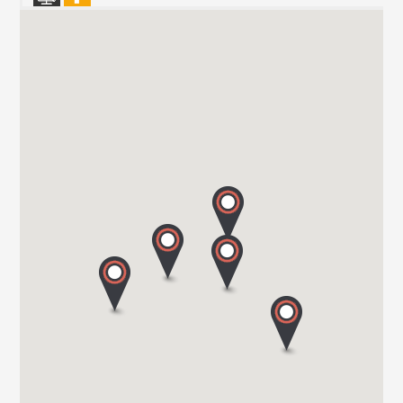
Vanomobil BVBA
TER DONKT 38
8540 DEERLIJK
Tel. +32 (0) 56 430 180
WEBSITE - VANOMOBIL BVBA LOKEREN - NE PAS
UTILISER
DIJKSTRAAT 2/C
9160 LOKEREN