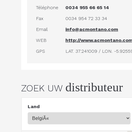
Téléphone
0034 955 66 65 14
Fax
0034 954 72 33 34
Email
info@acmontano.com
WEB
http://www.acmontano.co
GPS
LAT. 37.241009 / LON. -5.9255
distributeur
ZOEK UW
Land