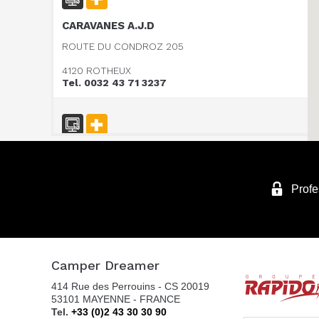
CARAVANES A.J.D
ROUTE DU CONDROZ 205
4120 ROTHEUX
Tel. 0032 43 71 3237
Vanomobil BVBA
TER DONKT 38
Profe
8540 DEERLIJK
Tel. +32 (0) 56 430 180
Camper Dreamer
WEBSITE - VANOMOBIL BVBA LOKEREN - NE
414 Rue des Perrouins - CS 20019
PAS UTILISER
53101 MAYENNE - FRANCE
DIJKSTRAAT 2/C
Tel.
+33 (0)2 43 30 30 90