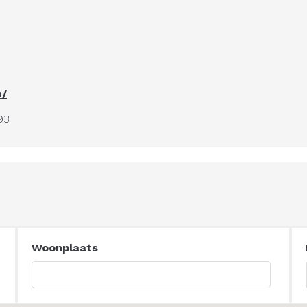
m/
93
Woonplaats