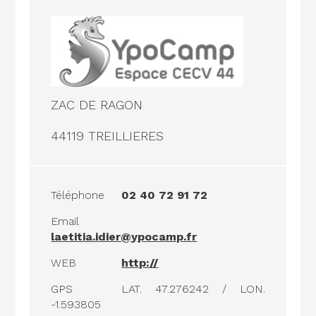
ZAC DE RAGON
44119 TREILLIERES
Téléphone
02 40 72 91 72
Email
laetitia.idier@ypocamp.fr
WEB
http://
GPS
LAT. 47.276242 / LON.
-1.593805