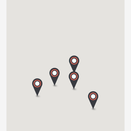
Vanomobil BVBA
TER DONKT 38
8540 DEERLIJK
Tel. +32 (0) 56 430 180
WEBSITE - VANOMOBIL BVBA LOKEREN - NE PAS
UTILISER
DIJKSTRAAT 2/C
9160 LOKEREN