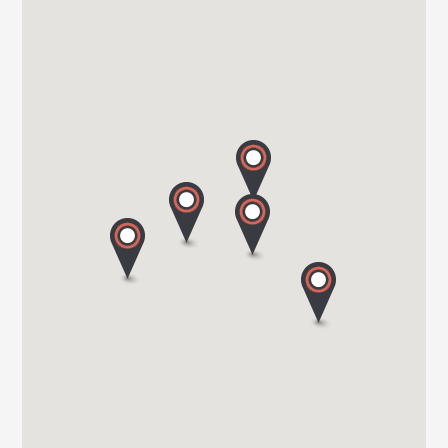
8540 DEERLIJK
Tel. +32 (0) 56 430 180
WEBSITE - VANOMOBIL BVBA LOKEREN - NE PAS
UTILISER
DIJKSTRAAT 2/C
9160 LOKEREN