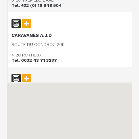
3128 TREMELO BAAL
Tel. +32 (0) 16 848 504
CARAVANES A.J.D
ROUTE DU CONDROZ 205
4120 ROTHEUX
Tel. 0032 43 71 3237
Vanomobil BVBA
TER DONKT 38
8540 DEERLIJK
Tel. +32 (0) 56 430 180