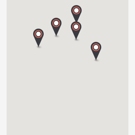
WEBSITE - VANOMOBIL BVBA LOKEREN - NE PAS
UTILISER
DIJKSTRAAT 2/C
9160 LOKEREN