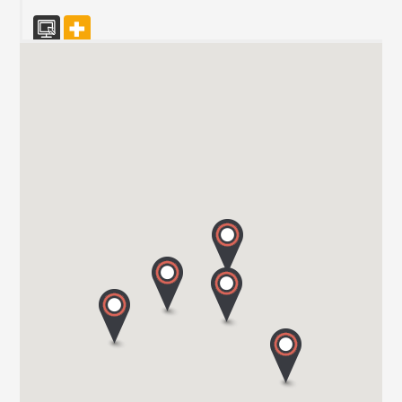
Vanomobil BVBA
TER DONKT 38
8540 DEERLIJK
Tel. +32 (0) 56 430 180
WEBSITE - VANOMOBIL BVBA LOKEREN - NE PAS
UTILISER
DIJKSTRAAT 2/C
9160 LOKEREN