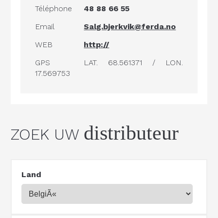
Téléphone
48 88 66 55
Email
Salg.bjerkvik@ferda.no
WEB
http://
GPS
LAT. 68.561371 / LON.
17.569753
distributeur
ZOEK UW
Land