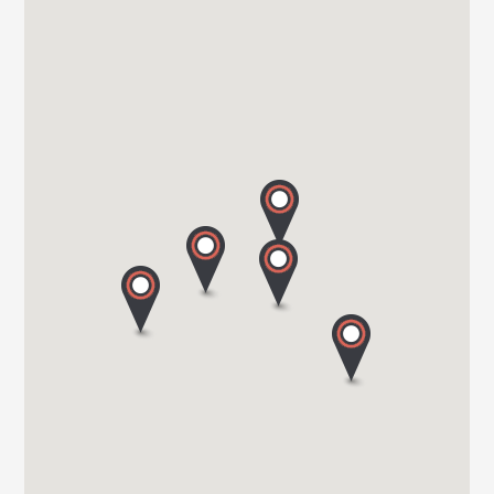
TER DONKT 38
8540 DEERLIJK
Tel. +32 (0) 56 430 180
WEBSITE - VANOMOBIL BVBA LOKEREN - NE PAS
UTILISER
DIJKSTRAAT 2/C
9160 LOKEREN