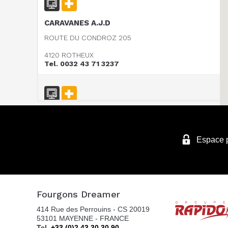
CARAVANES A.J.D
ROUTE DU CONDROZ 205
4120 ROTHEUX
Tel. 0032 43 71 3237
Vanomobil BVBA
TER DONKT 38
Espace 
8540 DEERLIJK
Tel. +32 (0) 56 430 180
Fourgons Dreamer
WEBSITE - VANOMOBIL BVBA LOKEREN - NE
414 Rue des Perrouins - CS 20019
PAS UTILISER
53101 MAYENNE - FRANCE
DIJKSTRAAT 2/C
Tel.
+33 (0)2 43 30 30 90