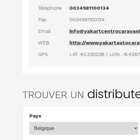
Téléphone
0034981100134
Fax
0034981100134
Email
info@yakartcentrocaravan
WEB
http://www.yakartautocar
GPS
LAT. 43.330236 / LON. -8.426
distribut
TROUVER UN
Pays