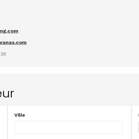
ing.com
avanas.com
738
eur
Ville