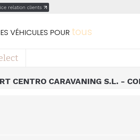
ice relation clients
tous
ES VÉHICULES
POUR
elect
RT CENTRO CARAVANING S.L. - C