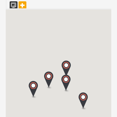
Vanomobil BVBA
TER DONKT 38
8540 DEERLIJK
Tel. +32 (0) 56 430 180
WEBSITE - VANOMOBIL BVBA LOKEREN - NE PAS
UTILISER
DIJKSTRAAT 2/C
9160 LOKEREN