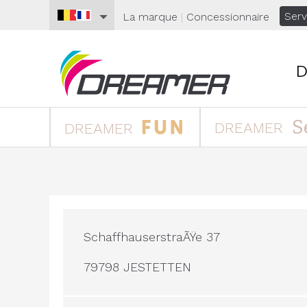
Serv
La marque
|
Concessionnaire
D
S
DREAMER
DREAMER
SchaffhauserstraÃŸe 37
79798 JESTETTEN