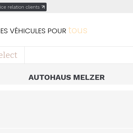
ice relation clients
tous
ES VÉHICULES
POUR
elect
AUTOHAUS MELZER