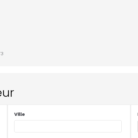
73
eur
Ville