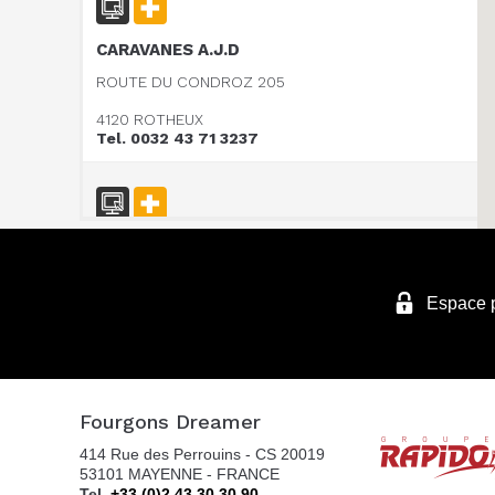
CARAVANES A.J.D
ROUTE DU CONDROZ 205
4120 ROTHEUX
Tel. 0032 43 71 3237
Vanomobil BVBA
TER DONKT 38
Espace 
8540 DEERLIJK
Tel. +32 (0) 56 430 180
Fourgons Dreamer
WEBSITE - VANOMOBIL BVBA LOKEREN - NE
414 Rue des Perrouins - CS 20019
PAS UTILISER
53101 MAYENNE - FRANCE
DIJKSTRAAT 2/C
Tel.
+33 (0)2 43 30 30 90