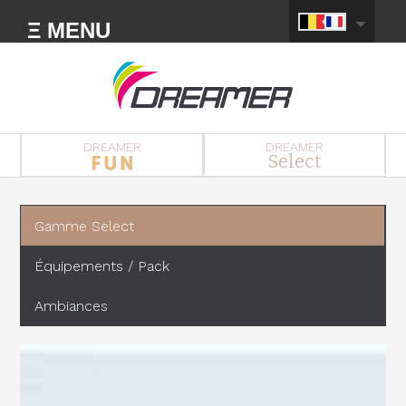
Ξ MENU
DREAMER
DREAMER
Select
Gamme Select
Équipements / Pack
Ambiances