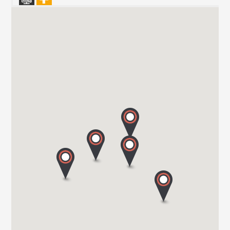
Vanomobil BVBA
TER DONKT 38
8540 DEERLIJK
Tel. +32 (0) 56 430 180
WEBSITE - VANOMOBIL BVBA LOKEREN - NE PAS
UTILISER
DIJKSTRAAT 2/C
9160 LOKEREN